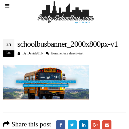
schoolbusbanner_2000x800px-v1
25
Jan.
für
By
David2016
Kommentare deaktiviert
schoolbusbanner_2000x800px-
v1
Share this post