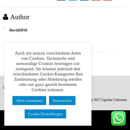
Author
David2016
Auch wir nutzen verschiedene Arten
von Cookies. Technische und
notwendige Cookies benötigen wir
zwingend. Sie können jederzeit den
verschiedenen Cookie-Kategorien Ihre
Zustimmung oder Ablehnung erteilen
oder nur ganz gezielt bestimmte
Impressum
Datenschutz
AGB
Cookies zulassen.
© Copyright 2017 Agentur Citievents
Allen zustimmen
Datenschutz
Cookie Einstellungen